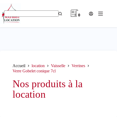
Passer
au
contenu
0
Aucun
résultat
Accueil
location
Vaisselle
Verrines
Verre Gobelet conique 7cl
Nos produits à la
location