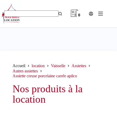
Passer
au
contenu
0
Aucun
résultat
Accueil
location
Vaisselle
Assiettes
Autres assiettes
Assiette creuse porcelaine carrée apilco
Nos produits à la
location