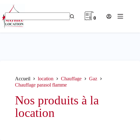
Passer
au
contenu
0
Aucun
résultat
Accueil
location
Chauffage
Gaz
Chauffage parasol flamme
Nos produits à la
location