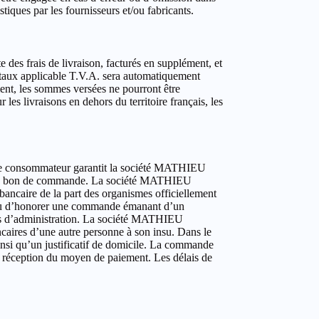
tiques par les fournisseurs et/ou fabricants.
des frais de livraison, facturés en supplément, et
 taux applicable T.V.A. sera automatiquement
ment, les sommes versées ne pourront être
es livraisons en dehors du territoire français, les
Le consommateur garantit la société MATHIEU
ion du bon de commande. La société MATHIEU
ancaire de la part des organismes officiellement
 ou d’honorer une commande émanant d’un
urs d’administration. La société MATHIEU
aires d’une autre personne à son insu. Dans le
nsi qu’un justificatif de domicile. La commande
à réception du moyen de paiement. Les délais de