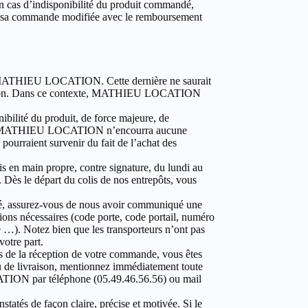
n cas d’indisponibilité du produit commandé,
der sa commande modifiée avec le remboursement
it à MATHIEU LOCATION. Cette dernière ne saurait
livraison. Dans ce contexte, MATHIEU LOCATION
ilité du produit, de force majeure, de
endie. MATHIEU LOCATION n’encourra aucune
pourraient survenir du fait de l’achat des
is en main propre, contre signature, du lundi au
 Dès le départ du colis de nos entrepôts, vous
cté, assurez-vous de nous avoir communiqué une
tions nécessaires (code porte, code portail, numéro
e …). Notez bien que les transporteurs n’ont pas
votre part.
rs de la réception de votre commande, vous êtes
reau de livraison, mentionnez immédiatement toute
CATION par téléphone (05.49.46.56.56) ou mail
statés de façon claire, précise et motivée. Si le