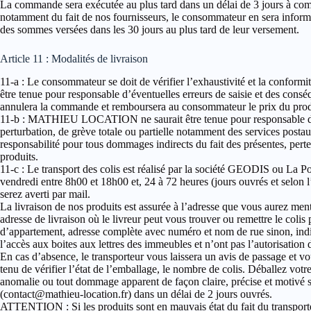
La commande sera exécutée au plus tard dans un délai de 3 jours à co
notamment du fait de nos fournisseurs, le consommateur en sera inform
des sommes versées dans les 30 jours au plus tard de leur versement.
Article 11 : Modalités de livraison
11-a : Le consommateur se doit de vérifier l’exhaustivité et la confo
être tenue pour responsable d’éventuelles erreurs de saisie et des co
annulera la commande et remboursera au consommateur le prix du produ
11-b : MATHIEU LOCATION ne saurait être tenue pour responsable de l’i
perturbation, de grève totale ou partielle notamment des services p
responsabilité pour tous dommages indirects du fait des présentes, perte 
produits.
11-c : Le transport des colis est réalisé par la société GEODIS ou La P
vendredi entre 8h00 et 18h00 et, 24 à 72 heures (jours ouvrés et selon l
serez averti par mail.
La livraison de nos produits est assurée à l’adresse que vous aurez m
adresse de livraison où le livreur peut vous trouver ou remettre le coli
d’appartement, adresse complète avec numéro et nom de rue sinon, indic
l’accès aux boites aux lettres des immeubles et n’ont pas l’autorisation 
En cas d’absence, le transporteur vous laissera un avis de passage et 
tenu de vérifier l’état de l’emballage, le nombre de colis. Déballez vot
anomalie ou tout dommage apparent de façon claire, précise et motiv
(contact@mathieu-location.fr) dans un délai de 2 jours ouvrés.
ATTENTION : Si les produits sont en mauvais état du fait du transporteur,