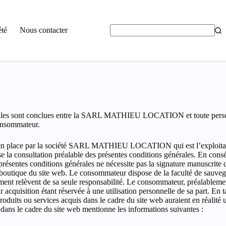
été
Nous contacter
Aucun
résultat
ales sont conclues entre la SARL MATHIEU LOCATION et toute person
consommateur.
lace par la société SARL MATHIEU LOCATION qui est l’exploitante d
se la consultation préalable des présentes conditions générales. En con
résentes conditions générales ne nécessite pas la signature manuscrite 
 boutique du site web. Le consommateur dispose de la faculté de sauvega
cument relèvent de sa seule responsabilité. Le consommateur, préalablem
eur acquisition étant réservée à une utilisation personnelle de sa part. E
roduits ou services acquis dans le cadre du site web auraient en réalité 
 le cadre du site web mentionne les informations suivantes :