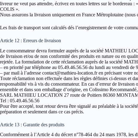
livreur ne veut pas attendre, écrivez en toutes lettres sur
COLIS ».
Nous assurons la livraison uniquement en France Métroplotaine (nous co
Les frais de transport sont calculés dés l’enregistrement de votre comm
Article 12 : Erreurs de livraison
Le consommateur devra formuler auprès de la société MATHIEU LOCATION
de livraison et/ou de non conformité des produits en nature ou en quali
rejetée. La formulation de cette réclamation auprès de la société MA
– en priorité par téléphone au 05.49.46.56.56 du lundi au vendredi de 
– par mail à l’adresse contact@mathieu-location.fr en précisant votre 
Toute réclamation non effectuée dans les règles définies ci-dessus et
responsabilité vis à vis du consommateur. En cas d’erreur de livrais
ensemble et dans son emballage d’origine, en Colissimo Recommandé, à
SARL MATHIEU LOCATION 27 route de Poitiers 86360 MONTA
Tel : 05.49.46.56.56
Pour être accepté, tout retour devra être signalé au préalable à la
préparation et seulement dans ce cas précis.
Article 13 : Garantie des produits
Conformément à l’Article 4 du décret n°78-464 du 24 mars 1978, les dis