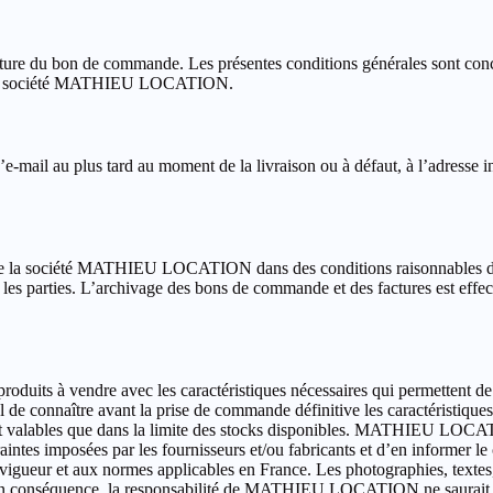
ature du bon de commande. Les présentes conditions générales sont concl
 par la société MATHIEU LOCATION.
d’e-mail au plus tard au moment de la livraison ou à défaut, à l’adress
s de la société MATHIEU LOCATION dans des conditions raisonnables de
s parties. L’archivage des bons de commande et des factures est effect
its à vendre avec les caractéristiques nécessaires qui permettent de 
de connaître avant la prise de commande définitive les caractéristiques e
alables que dans la limite des stocks disponibles. MATHIEU LOCATION
ntraintes imposées par les fournisseurs et/ou fabricants et d’en informer 
 vigueur et aux normes applicables en France. Les photographies, textes,
els. En conséquence, la responsabilité de MATHIEU LOCATION ne saurait