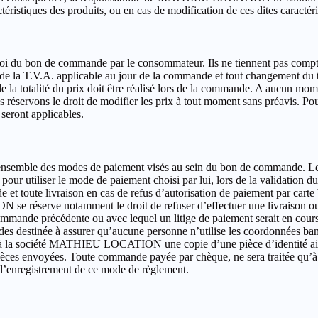
ristiques des produits, ou en cas de modification de ces dites caractéris
nvoi du bon de commande par le consommateur. Ils ne tiennent pas compte 
 de la T.V.A. applicable au jour de la commande et tout changement du
de la totalité du prix doit être réalisé lors de la commande. A aucun mo
éservons le droit de modifier les prix à tout moment sans préavis. Pour l
seront applicables.
l’ensemble des modes de paiement visés au sein du bon de commande. 
pour utiliser le mode de paiement choisi par lui, lors de la validat
 toute livraison en cas de refus d’autorisation de paiement par carte b
se réserve notamment le droit de refuser d’effectuer une livraison
commande précédente ou avec lequel un litige de paiement serait en co
destinée à assurer qu’aucune personne n’utilise les coordonnées banc
 fax à la société MATHIEU LOCATION une copie d’une pièce d’identité ai
s pièces envoyées. Toute commande payée par chèque, ne sera traitée qu’
e d’enregistrement de ce mode de règlement.