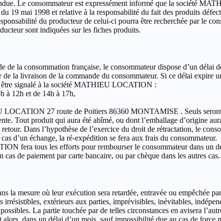
e vendue. Le consommateur est expressément informé que la société M
9 du 19 mai 1998 et relative à la responsabilité du fait des produits d
esponsabilité du producteur de celui-ci pourra être recherchée par le co
ducteur sont indiquées sur les fiches produits.
ode de la consommation française, le consommateur dispose d’un délai de 
jour de la livraison de la commande du consommateur. Si ce délai expire
evra être signalé à la société MATHIEU LOCATION :
9h à 12h et de 14h à 17h,
 LOCATION 27 route de Poitiers 86360 MONTAMISE . Seuls seront rep
vente. Tout produit qui aura été abîmé, ou dont l’emballage d’origine aur
de retour. Dans l’hypothèse de l’exercice du droit de rétractation, le co
cas d’un échange, la ré-expédition se fera aux frais du consommateur.
ION fera tous les efforts pour rembourser le consommateur dans un dé
n cas de paiement par carte bancaire, ou par chèque dans les autres cas.
dans la mesure où leur exécution sera retardée, entravée ou empêchée par
irrésistibles, extérieurs aux parties, imprévisibles, inévitables, indépen
ossibles. La partie touchée par de telles circonstances en avisera l’autr
t alors, dans un délai d’un mois, sauf impossibilité due au cas de force