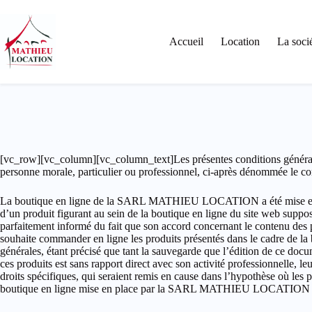
Passer
au
contenu
Accueil
Location
La soci
[vc_row][vc_column][vc_column_text]Les présentes conditions génér
personne morale, particulier ou professionnel, ci-après dénommée le 
La boutique en ligne de la SARL MATHIEU LOCATION a été mise en p
d’un produit figurant au sein de la boutique en ligne du site web suppo
parfaitement informé du fait que son accord concernant le contenu des p
souhaite commander en ligne les produits présentés dans le cadre de la
générales, étant précisé que tant la sauvegarde que l’édition de ce do
ces produits est sans rapport direct avec son activité professionnelle, l
droits spécifiques, qui seraient remis en cause dans l’hypothèse où les p
boutique en ligne mise en place par la SARL MATHIEU LOCATION dans