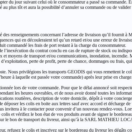
mpter du jour suivant celui où le consommateur a passé sa commande. E
é au plus tôt et aura la possibilité d’annuler sa commande ou de vali
rmité des renseignements concernant l’adresse de livraison qu’il fourn
nséquences qui en découleraient tel qu’un retard et/ou une erreur de 
it commandé les frais de port restant à la charge du consommateur.
nexécution du contrat conclu en cas de rupture de stock ou indisponib
ostaux et moyens de transport et/ou communications, inondation, inc
d’exploitation, perte de profit, perte de chance, dommages ou frais, qui 
oste. Nous privilégions les transports GEODIS qui vous remettent le col
’heure à laquelle est passée votre commande) après leur prise en charge.
entionnée lors de votre commande. Pour que le délai annoncé soit respe
s pendant les heures ouvrables, et de nous avoir donné toutes les informa
ations routières, description de votre domicile, dépôt à votre concierg
de déposer les colis en boite aux lettres sauf avec accord et décharge de 
vous invitera à le contacter pour convenir d’un nouveau rendez-vous. Lo
re colis et vérifiez le bon état de vos produits avant de signer le borde
é sur le bon de transport du livreur, ainsi qu’à la SARL MATHIEU LO
 refusez le colis et inscrivez sur le bordereau du livreur les dégâts con