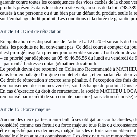
garantir contre toutes les conséquences des vices cachés de la chos
produits présentés dans le cadre du site web, au sens de la loi n°98-38
causés à une personne ou à un bien par un défaut du produit, seule la r
sur l’emballage dudit produit. Les conditions et la durée de garantie pro
Article 14 : Droit de rétractation
En application des dispositions de l’article L. 121-20 et suivants du C
frais, les produits ne lui convenant pas. Ce délai court à compter du 
il est prorogé jusqu’au premier jour ouvrable suivant. Tout retour d
– en priorité par téléphone au 05.49.46.56.56 du lundi au vendredi de 
– par mail à l’adresse contact@mathieu-location.fr.
Le produit devra être retourné en Colissimo Recommandé à MATHIEU
dans leur emballage d’origine complet et intact, et en parfait état de re
Ce droit de rétractation s’exerce sans pénalité, à l’exception des frais 
remboursement des sommes versées, soit l’échange du produit. Dans le 
En cas d’exercice du droit de rétractation, la société MATHIEU LOCAT
remboursé par recrédit de son compte bancaire (transaction sécurisée) e
Article 15 : Force majeure
Aucune des deux parties n’aura failli à ses obligations contractuelles, 
considéré comme cas fortuit ou force majeure tous faits ou circonstances 
être empêché par ces dernières, malgré tous les efforts raisonnablement p
laquelle elle en aura eu connaissance. Les deux parties se rapprocheron