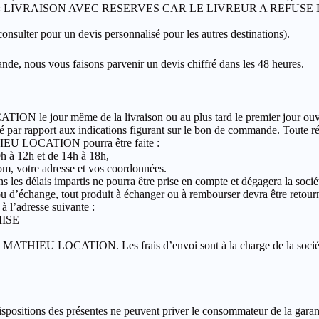
 le bordereau : « LIVRAISON AVEC RESERVES CAR LE LIVREUR A 
nsulter pour un devis personnalisé pour les autres destinations).
ande, nous vous faisons parvenir un devis chiffré dans les 48 heures.
 le jour même de la livraison ou au plus tard le premier jour ouvré s
té par rapport aux indications figurant sur le bon de commande. Toute r
THIEU LOCATION pourra être faite :
9h à 12h et de 14h à 18h,
nom, votre adresse et vos coordonnées.
 dans les délais impartis ne pourra être prise en compte et dégagera 
on ou d’échange, tout produit à échanger ou à rembourser devra être 
 l’adresse suivante :
MISE
 société MATHIEU LOCATION. Les frais d’envoi sont à la charge de la
positions des présentes ne peuvent priver le consommateur de la garanti