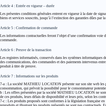
Article 4 : Entrée en vigueur – durée
Les présentes conditions générales entrent en vigueur à la date de sign
biens et services souscrits, jusqu’à l’extinction des garanties dûes
Article 5 : Confirmation de commande
Les informations contractuelles feront l’objet d’une confirmation voie 
commande.
Article 6 : Preuve de la transaction
Les registres informatisés, conservés dans les systèmes informatique
des communications, des commandes et des paiements intervenus entre le
produit à titre de preuve.
Article 7 : Informations sur les produits
7-a : La société MATHIEU LOCATION présente sur son site web les produ
consommation, qui prévoit la possibilité pour le consommateur potentiel 
b : Les offres présentées par la société MATHIEU LOCATION ne sont v
de ces produits, leurs délais de disponibilité et leurs prix, selon les co
7-c : Les produits proposés sont conformes à la législation française en
reproduits et illustrant les produits présentés ne sont pas contractu