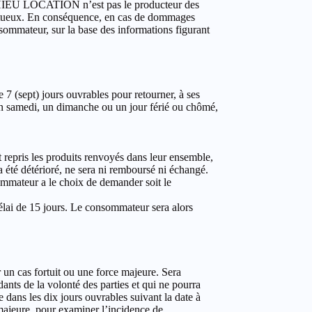
ATHIEU LOCATION n’est pas le producteur des
éfectueux. En conséquence, en cas de dommages
nsommateur, sur la base des informations figurant
7 (sept) jours ouvrables pour retourner, à ses
 un samedi, un dimanche ou un jour férié ou chômé,
ris les produits renvoyés dans leur ensemble,
a été détérioré, ne sera ni remboursé ni échangé.
nsommateur a le choix de demander soit le
lai de 15 jours. Le consommateur sera alors
 un cas fortuit ou une force majeure. Sera
dants de la volonté des parties et qui ne pourra
e dans les dix jours ouvrables suivant la date à
 majeure, pour examiner l’incidence de