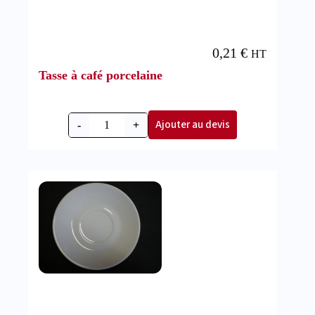
0,21
€
HT
Tasse à café porcelaine
Ajouter au devis
-
+