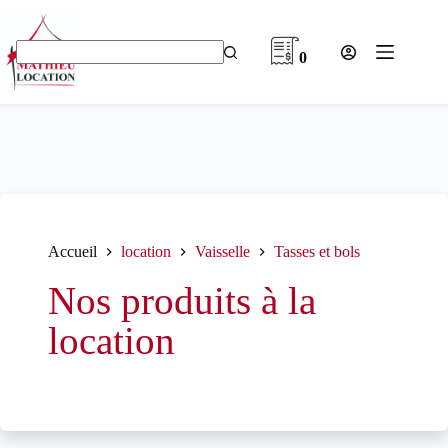
Passer
au
contenu
0
Aucun
résultat
Accueil
location
Vaisselle
Tasses et bols
Nos produits à la
location