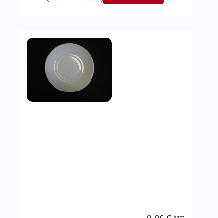
0,06
€