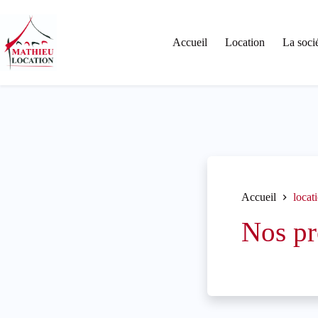
Passer
au
contenu
Accueil
Location
La soci
Accueil
locat
Nos pr