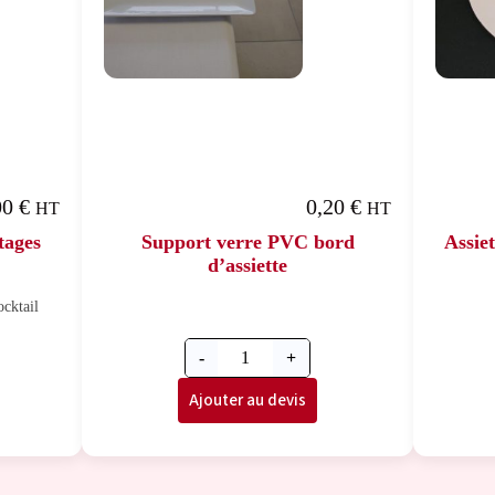
00
€
0,20
€
HT
HT
tages
Support verre PVC bord
Assiet
d’assiette
ocktail
-
+
Ajouter au devis