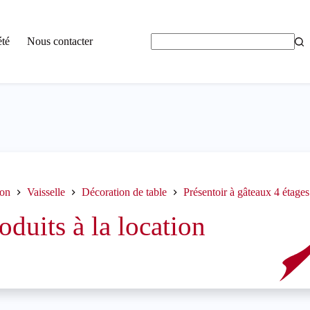
été
Nous contacter
Aucun
résultat
ion
Vaisselle
Décoration de table
Présentoir à gâteaux 4 étages
oduits à la location