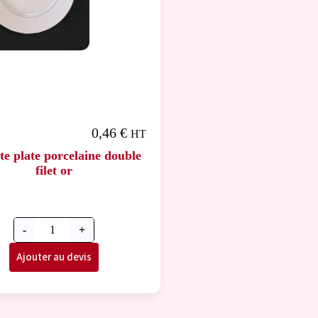
0,46
€
HT
te plate porcelaine double
filet or
-
+
Ajouter au devis