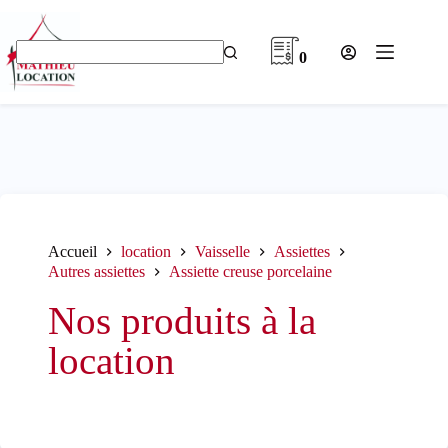
Passer
au
contenu
0
Aucun
résultat
Accueil
location
Vaisselle
Assiettes
Autres assiettes
Assiette creuse porcelaine
Nos produits à la
location