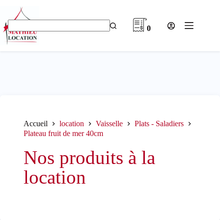
Passer
au
contenu
0
Aucun
résultat
Accueil
location
Vaisselle
Plats - Saladiers
Plateau fruit de mer 40cm
Nos produits à la
location