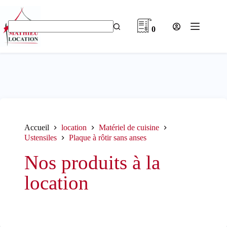
Passer
au
contenu
0
Aucun
résultat
Accueil
location
Matériel de cuisine
Ustensiles
Plaque à rôtir sans anses
Nos produits à la
location