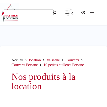
Passer
au
contenu
0
Aucun
résultat
Accueil
location
Vaisselle
Couverts
Couverts Persane
10 petites cuillères Persane
Nos produits à la
location