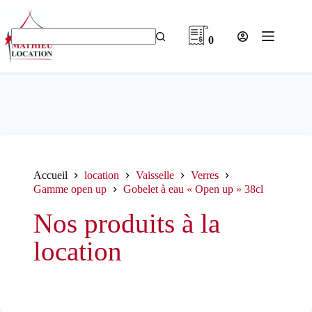
Passer
au
contenu
0
Aucun
résultat
Accueil
location
Vaisselle
Verres
Gamme open up
Gobelet à eau « Open up » 38cl
Nos produits à la
location