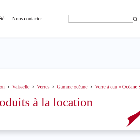
été
Nous contacter
Aucun
résultat
ion
Vaisselle
Verres
Gamme océane
Verre à eau « Océane S
oduits à la location