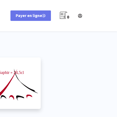
Payer en ligne
0
aphir » 24,5cl