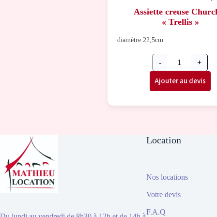
Assiette creuse Church
« Trellis »
diamètre 22,5cm
-
+
Ajouter au devis
Location
Nos locations
Votre devis
F.A.Q
Du lundi au vendredi de 8h30 à 12h et de 14h à 