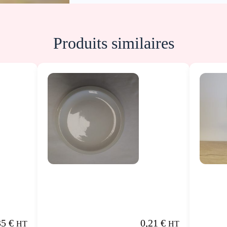
Produits similaires
35
€
0,21
€
HT
HT