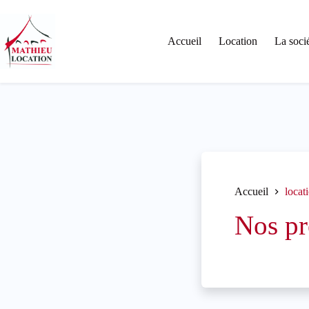
Passer
au
contenu
Accueil
Location
La soci
Accueil
locat
Nos pr