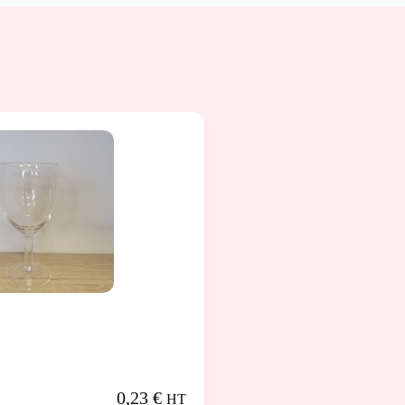
0,23
€
HT