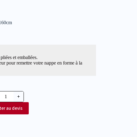
x160cm
pliées et emballées.
eur pour remettre votre nappe en forme à la
+
ter au devis