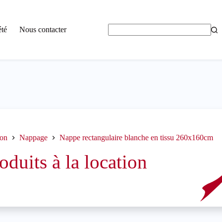
été
Nous contacter
Aucun
résultat
ion
Nappage
Nappe rectangulaire blanche en tissu 260x160cm
oduits à la location