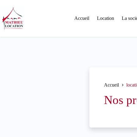
Passer
au
contenu
Accueil
Location
La soci
Accueil
locat
Nos pr