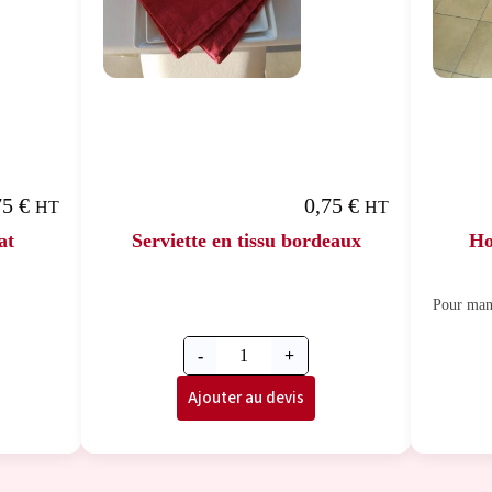
75
€
0,75
€
HT
HT
at
Serviette en tissu bordeaux
Ho
Pour man
-
+
Ajouter au devis