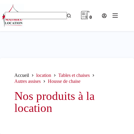
Passer
au
contenu
0
Aucun
résultat
Accueil
location
Tables et chaises
Autres assises
Housse de chaise
Nos produits à la
location