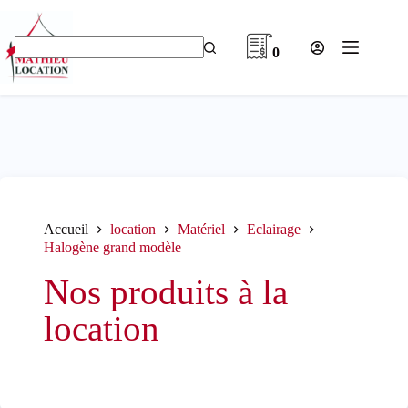
Passer
au
contenu
0
Aucun
résultat
Accueil
location
Matériel
Eclairage
Halogène grand modèle
Nos produits à la
location