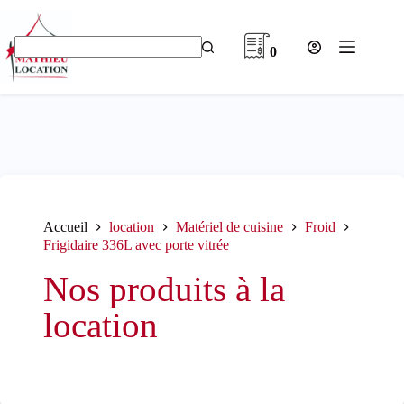
Passer
au
contenu
0
Aucun
résultat
Accueil
location
Matériel de cuisine
Froid
Frigidaire 336L avec porte vitrée
Nos produits à la
location