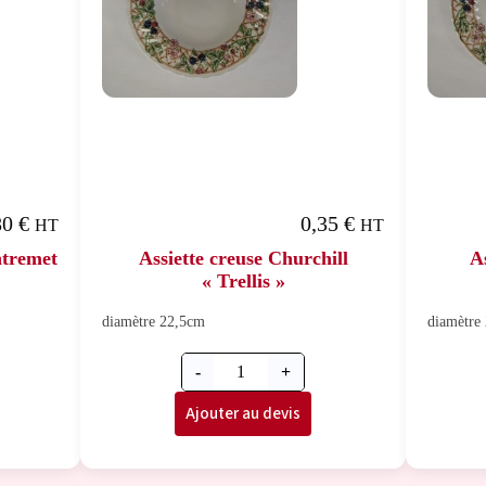
80
€
0,35
€
HT
HT
ntremet
Assiette creuse Churchill
A
« Trellis »
diamètre 22,5cm
diamètre
-
+
Ajouter au devis