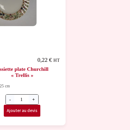
0,22
€
HT
ssiette plate Churchill
« Trellis »
 25 cm
-
+
Ajouter au devis