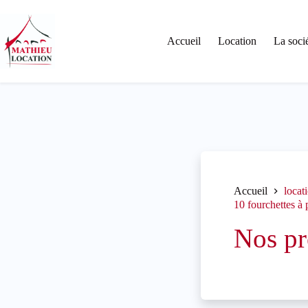
Passer
au
contenu
Accueil
Location
La soci
Accueil
locat
10 fourchettes à
Nos pr