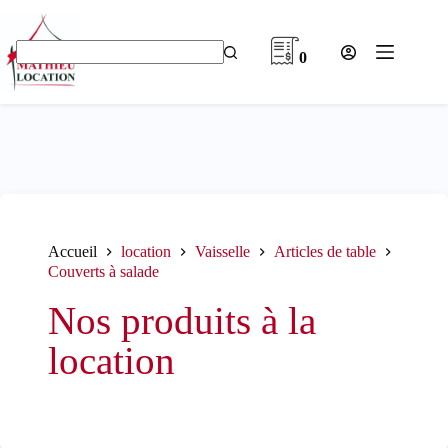
Passer
au
contenu
0
Aucun
résultat
Accueil
location
Vaisselle
Articles de table
Couverts à salade
Nos produits à la
location