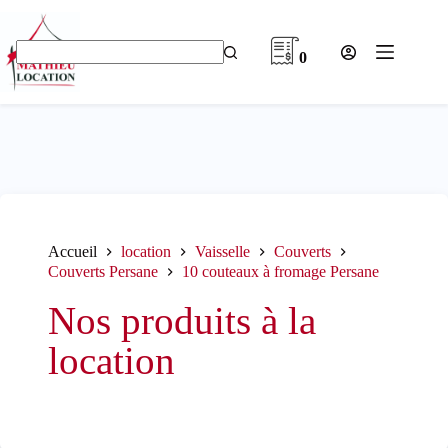
Passer
au
contenu
0
Aucun
résultat
Accueil
location
Vaisselle
Couverts
Couverts Persane
10 couteaux à fromage Persane
Nos produits à la
location