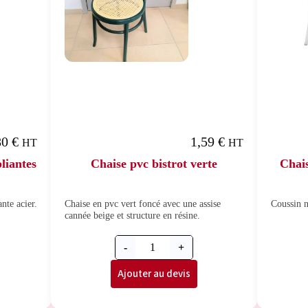
80
€
1,59
€
HT
HT
liantes
Chaise pvc bistrot verte
Chai
nte acier.
Chaise en pvc vert foncé avec une assise
Coussin n
cannée beige et structure en résine.
-
+
Ajouter au devis