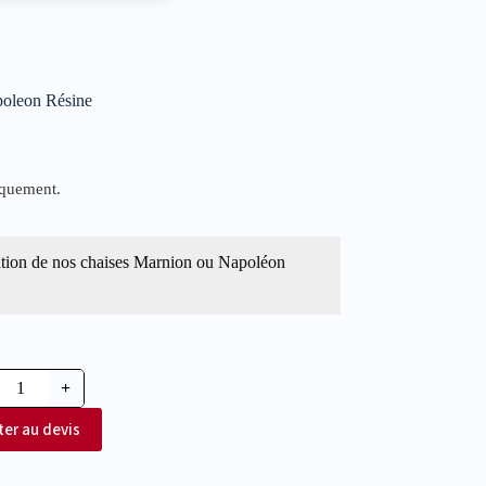
poleon Résine
iquement.
tion de nos chaises Marnion ou Napoléon
+
ter au devis