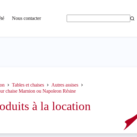
été
Nous contacter
Aucun
résultat
ion
Tables et chaises
Autres assises
our chaise Marnion ou Napoleon Résine
oduits à la location