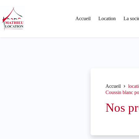
Passer
au
contenu
Accueil
Location
La soci
Accueil
locat
Coussin blanc p
Nos pr