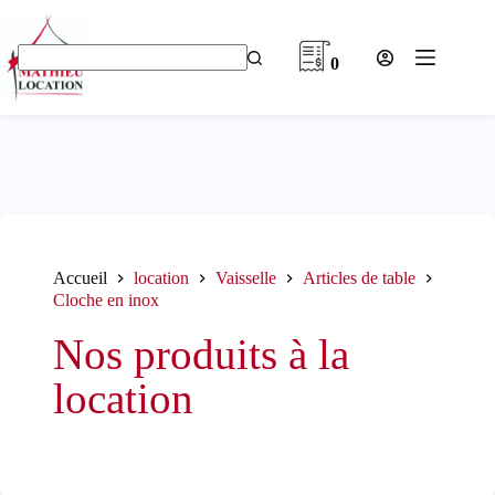
Passer
au
contenu
0
Aucun
résultat
Accueil
location
Vaisselle
Articles de table
Cloche en inox
Nos produits à la
location