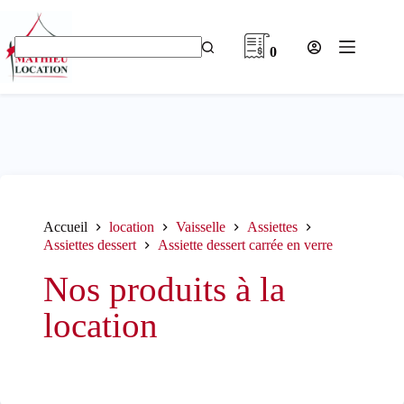
Passer
au
contenu
0
Aucun
résultat
Accueil
location
Vaisselle
Assiettes
Assiettes dessert
Assiette dessert carrée en verre
Nos produits à la
location