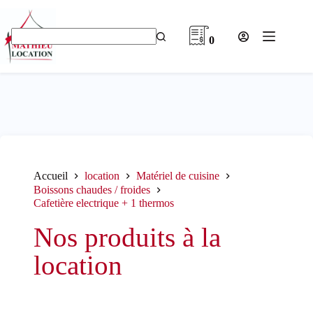
Passer
au
contenu
0
Aucun
résultat
Accueil
location
Matériel de cuisine
Boissons chaudes / froides
Cafetière electrique + 1 thermos
Nos produits à la
location