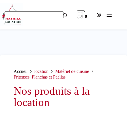
Passer
au
contenu
0
Aucun
résultat
Accueil
location
Matériel de cuisine
Friteuses, Planchas et Paellas
Nos produits à la
location