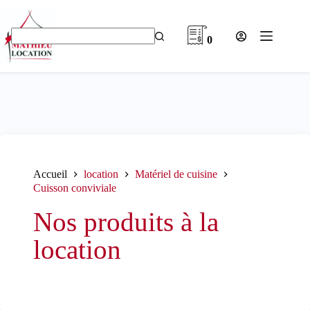
Passer
au
contenu
0
Aucun
résultat
Accueil
location
Matériel de cuisine
Cuisson conviviale
Nos produits à la
location